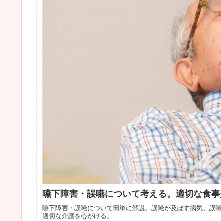
嚥下障害・誤嚥について考える。適切な食事
嚥下障害・誤嚥について簡単に解説。誤嚥が及ぼす病気、誤
適切な介護を心がける。