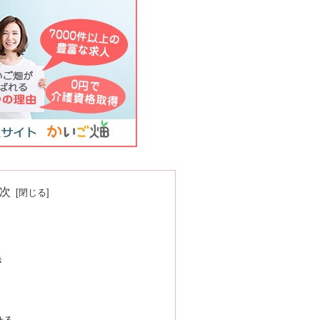
次
き
せる