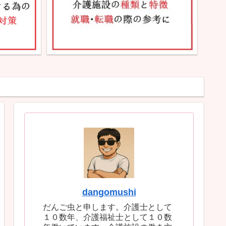
dangomushi
だんご虫と申します。介護士として
１０数年、介護福祉士として１０数