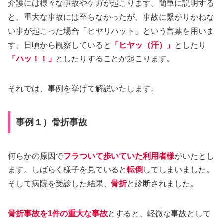
介護には様々な事故やケガが起こります。簡単に説明する
と、重大な事故には至らなかったが、事故に繋がりかねな
い事が起こった場合「ヒヤリハット」という言葉を用いま
す。日頃から観察していると
「ヒヤッ
（
汗
）
」
としたり
「ハッ！！」
としたりすることが起こります。
それでは、事例を挙げて解説いたします。
事例１）骨折事故
何らかの原因で
フラついて歩いていた利用者様
がいたとし
ます。しばらく様子を見ていると
転倒
してしまいました。
そして病院を受診した結果、
骨折
と診断されました。
骨折事故を1件の重大な事故
とすると、軽微な事故として