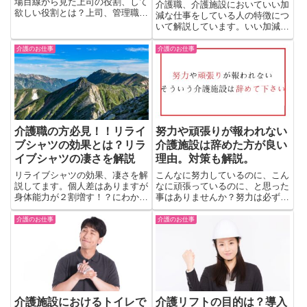
場目線から見た上司の役割、して
介護職、介護施設においていい加
欲しい役割とは？上司、管理職の
減な仕事をしている人の特徴につ
方々は多くの業務を抱えていま
いて解説しています。いい加減な
す。しかし現場の職員は困ってい
仕事をしている人の例を挙げて解
ます。現場の職員だけではどうし
説。利用者様、キチンとしている
介護のお仕事
介護のお仕事
ようも無い事も多々あります。上
職員の負担にならない介護、妥協
司の行って欲しい役割を考察しま
しない仕事を心がける。
す。
介護職の方必見！！リライ
努力や頑張りが報われない
ブシャツの効果とは？リラ
介護施設は辞めた方が良い
イブシャツの凄さを解説
理由。対策も解説。
リライブシャツの効果、凄さを解
こんなに努力しているのに、こん
説してます。個人差はありますが
なに頑張っているのに、と思った
身体能力が２割増す！？にわかに
事はありませんか？努力は必ず報
信じがたいですが是非見て下さ
われるという言葉があります。結
い！！名だたる社長達がこぞって
果がでるまで努力し続ければの話
介護のお仕事
介護のお仕事
驚いております。ちなみに私は持
しです。努力が報われにくい理由
っていません。今後買うでしょ
と解決策を介護施設にスポットを
う！！
当て、解説いたしております。
介護施設におけるトイレで
介護リフトの目的は？導入