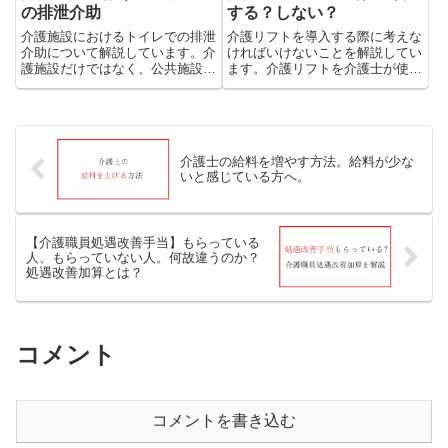
の排泄介助
する？しない？
介護施設におけるトイレでの排泄
介護リフトを導入する際に考えな
介助について解説しています。介
ければいけないことを解説してい
護施設だけではなく、公共施設や
ます。介護リフトを介護士が使っ
バリアフリーの整っている自宅な
てくれるのか？業務はスムーズに
どに役立つ解説です。介助の際に
行えるのか？介護リフトはとても
気を付けて欲しい事や片麻痺の方
よい物です。安全を確保する為に
を例に簡単に解説しています。是
行うこと。利用者様、介護職員の
非、参考にしてみて下さい。
為に導入を検討してみて下さい。
介護士の給料を増やす方法。給料が少な
いと感じている方へ。
【介護職員処遇改善手当】もらっている
人、もらっていない人。何故違うのか？
処遇改善加算とは？
コメント
コメントを書き込む