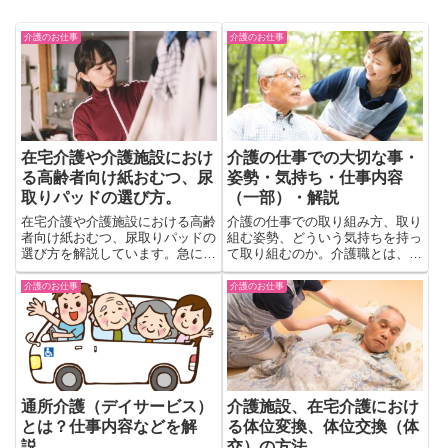
介護のお仕事
介護のお仕事
在宅介護や介護施設におけ
介護の仕事での大切な事・
る高齢者向け紙おむつ、尿
姿勢・気持ち・仕事内容
取りパッドの選び方。
（一部）・解説
在宅介護や介護施設における高齢
介護の仕事での取り組み方、取り
者向け紙おむつ、尿取りパッドの
組む姿勢、どういう気持ちを持っ
選び方を解説しています。急に在
て取り組むのか。介護職とは、ど
宅介護をしなければならなくなっ
ういう仕事をするのか。初心者向
たら準備しなければならない物
けに簡単に解説。
介護のお仕事
介護のお仕事
に、紙おむつや尿取りパッドがあ
ります。しかし急なことで分から
ない事ばかりです。少しでも参考
になればと思います
通所介護（デイサービス）
介護施設、在宅介護におけ
とは？仕事内容などを解
る体位変換、体位交換（体
説。
交）の方法。