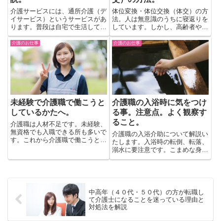
介護サービスには、通所介護（デ
体位変換・体位交換（体交）の方
イサービス）というサービスがあ
法。人は無意識のうちに寝返りを
ります。普段は自宅で生活してい
しています。しかし、高齢者や障
ますが、日中のみ利用できるサー
がい者の方々は自信では寝返りが
ビスです。通所介護（デイサービ
うてない場合があります。その
介護のお仕事
介護のお仕事
ス）とは？仕事内容から勤務形態
為、介助者が行ないます。体位変
まで解説いたしました。是非参考
換・体位交換（体交）の方法を解
にして下さい。
説しています。
未経験で介護職で働こうと
介護職の入浴時に気をつけ
しているかたへ。
る事。注意点。よく観察す
ること。
介護職は人材不足です。未経験、
無資格でも入職できる所も多いで
介護職の入浴介助について解説い
す。これから介護職で働こうとし
たします。入浴時の転倒、転落、
ている方、介護職に興味のある
溺水に要注意です。こまめな身体
方、ぜひ読んで下さい！！簡単で
チェックを怠らないこと。入浴時
すが、どんな所かを解説していま
だからこそ分かることがある！常
す。みんなで介護職をもりあげて
に観察し考えながら入浴介助を行
行きましょう！！
う。
中高年（４０代・５０代）の方が転職し
て介護士になることを迷っている理由と
対処法を解説